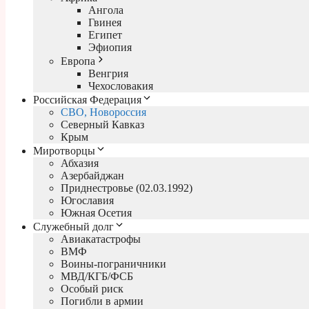
Ангола
Гвинея
Египет
Эфиопия
Европа
Венгрия
Чехословакия
Российская Федерация
СВО, Новороссия
Северный Кавказ
Крым
Миротворцы
Абхазия
Азербайджан
Приднестровье (02.03.1992)
Югославия
Южная Осетия
Служебный долг
Авиакатастрофы
ВМФ
Воины-пограничники
МВД/КГБ/ФСБ
Особый риск
Погибли в армии