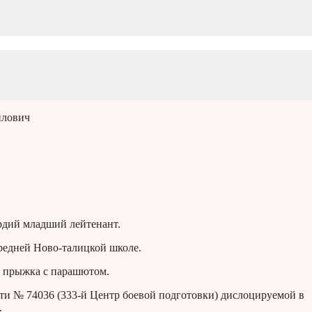
йлович
рдий младший лейтенант.
средней Ново-талицкой школе.
и прыжка с парашютом.
сти № 74036 (333-й Центр боевой подготовки) дислоцируемой в
.