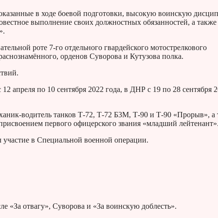
показанные в ходе боевой подготовки, высокую воинскую дисцип
совестное выполнение своих должностных обязанностей, а также
».
ательной роте 7-го отдельного гвардейского мотострелкового
аснознамённого, орденов Суворова и Кутузова полка.
ствий.
12 апреля по 10 сентября 2022 года, в ДНР с 19 по 28 сентября 
аник-водитель танков Т-72, Т-72 Б3М, Т-90 и Т-90 «Прорыв», а 
с присвоением первого офицерского звания «младший лейтенант»
л участие в Специальной военной операции.
е «За отвагу», Суворова и «За воинскую доблесть».