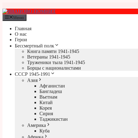
Перейти
к
содержимому
Меню
Главная
О нас
Герои
Бессмертный полк
Книга памяти 1941-1945
Ветераны 1941-1945
Труженики тыла 1941-1945
Борцы с националистами
СССР 1945-1991
Азия
Афганистан
Бангладеш
Вьетнам
Китай
Корея
Сирия
Таджикистан
Америка
Куба
Африка