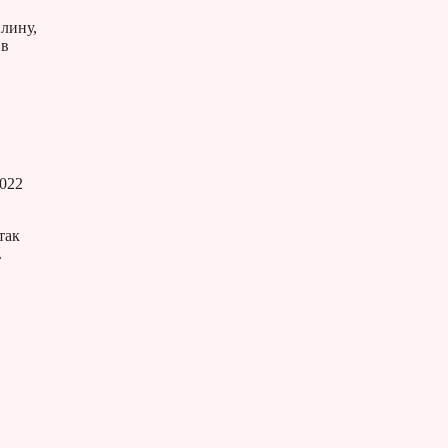
лину,
 в
2022
так
.