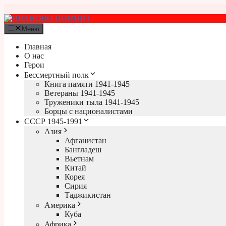
Перейти
к
содержимому
Меню
Главная
О нас
Герои
Бессмертный полк
Книга памяти 1941-1945
Ветераны 1941-1945
Труженики тыла 1941-1945
Борцы с националистами
СССР 1945-1991
Азия
Афганистан
Бангладеш
Вьетнам
Китай
Корея
Сирия
Таджикистан
Америка
Куба
Африка