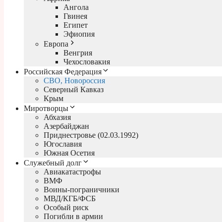
Ангола
Гвинея
Египет
Эфиопия
Европа
Венгрия
Чехословакия
Российская Федерация
СВО, Новороссия
Северный Кавказ
Крым
Миротворцы
Абхазия
Азербайджан
Приднестровье (02.03.1992)
Югославия
Южная Осетия
Служебный долг
Авиакатастрофы
ВМФ
Воины-пограничники
МВД/КГБ/ФСБ
Особый риск
Погибли в армии