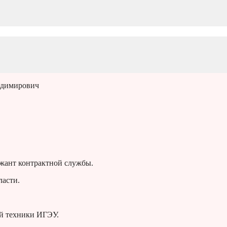
адимирович
жант контрактной службы.
ласти.
ой техники ИГЭУ.