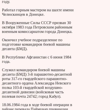
году.
Работал горным мастером на шахте имени
Челюскинцев в Донецке.
В Вооруженные Силы СССР призван 30
октября 1983 года Петровским районным
военным комиссариатом города Донецка.
Окончил учебное подразделение по
подготовке командиров боевой машины
десанта (БМД).
В Республике Афганистан с 6 июня 1984
года.
Служил командиром боевой машины
десанта (БМД) 3-й парашютно-десантной
роты 317-го гвардейского парашютно-
десантного ордена Александра Невского
полка 103-й гвардейской воздушно-
десантной дивизии (войсковая часть
полевая почта 24742; город Кабул).
18.06.1984 года в ходе боевой операции в
районе перевала Паймунар провинции