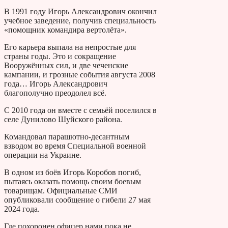
В 1991 году Игорь Александрович окончил
учебное заведение, получив специальность
«помощник командира вертолёта».
Его карьера выпала на непростые для
страны годы. Это и сокращение
Вооружённых сил, и две чеченские
кампании, и грозные события августа 2008
года… Игорь Александрович
благополучно преодолел всё.
С 2010 года он вместе с семьёй поселился в
селе Дунилово Шуйского района.
Командовал парашютно-десантным
взводом во время Специальной военной
операции на Украине.
В одном из боёв Игорь Коробов погиб,
пытаясь оказать помощь своим боевым
товарищам. Официальные СМИ
опубликовали сообщение о гибели 27 мая
2024 года.
Где похоронен офицер нами пока не