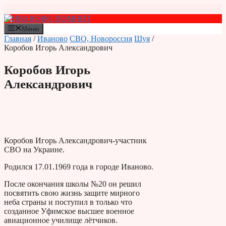
Перейти
к
содержимому
Меню
Главная
/
Иваново
СВО, Новороссия
Шуя
/
Коробов Игорь Александрович
Коробов Игорь
Александрович
Коробов Игорь Александрович-участник
СВО на Украине.
Родился 17.01.1969 года в городе Иваново.
После окончания школы №20 он решил
посвятить свою жизнь защите мирного
неба страны и поступил в только что
созданное Уфимское высшее военное
авиационное училище лётчиков.