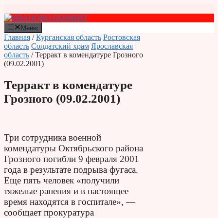
Перейти
к
содержимому
Меню
Главная
/
Курганская область
Ростовская
область
Солдатский храм
Ярославская
область
/ Терракт в комендатуре Грозного
(09.02.2001)
Терракт в комендатуре
Грозного (09.02.2001)
Три сотрудника военной
комендатуры Октябрьского района
Грозного погибли 9 февраля 2001
года в результате подрыва фугаса.
Еще пять человек «получили
тяжелые ранения и в настоящее
время находятся в госпитале», —
сообщает прокуратура