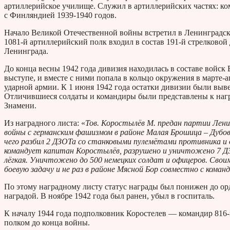
артиллерийское училище. Служил в артиллерийских частях: ко
с Финляндией 1939-1940 годов.
Начало Великой Отечественной войны встретил в Ленинградс
1081-й артиллерийский полк входил в состав 191-й стрелковой
Ленинграда.
До конца весны 1942 года дивизия находилась в составе войс
выступе, и вместе с ними попала в кольцо окружения в марте-а
ударной армии. К 1 июня 1942 года остатки дивизии были выв
Отличившиеся солдаты и командиры были представлены к нагр
Знамени.
Из наградного листа: «
Тов. Коростылёв М. предан партии Лен
войны с германским фашизмом в районе Малая Брошица – Дубов
чего разбил 2 ДЗОТа со станковыми пулемётами противника и
командует капитан Коростылёв, разрушено и уничтожено 7 Д
лёгкая. Уничтожено до 500 немецких солдат и офицеров. Св
боевую задачу и не раз в районе Мясной Бор совместно с команд
По этому наградному листу статус награды был понижен до ор
наградой. В ноябре 1942 года был ранен, убыл в госпиталь.
К началу 1944 года подполковник Коростелев — командир 816-
полком до конца войны.