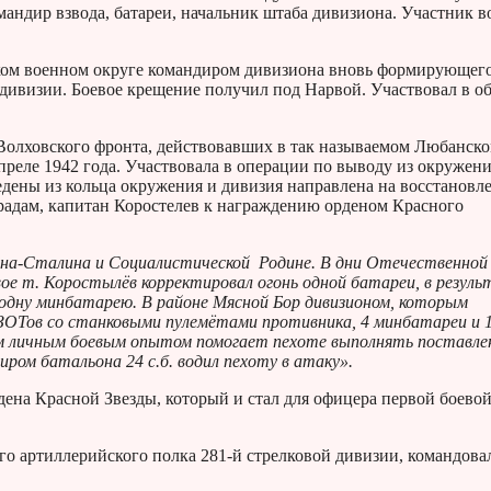
мандир взвода, батареи, начальник штаба дивизиона. Участник 
ком военном округе командиром дивизиона вновь формирующег
 дивизии. Боевое крещение получил под Нарвой. Участвовал в о
к Волховского фронта, действовавших в так называемом Любанск
преле 1942 года. Участвовала в операции по выводу из окружени
едены из кольца окружения и дивизия направлена на восстановл
адам, капитан Коростелев к награждению орденом Красного
ина-Сталина и Социалистической Родине. В дни Отечественной
ое т. Коростылёв корректировал огонь одной батареи, в резул
 одну минбатарею. В районе Мясной Бор дивизионом, которым
ЗОТов со станковыми пулемётами противника, 4 минбатареи и 
оим личным боевым опытом помогает пехоте выполнять поставл
иром батальона 24 с.б. водил пехоту в атаку».
дена Красной Звезды, который и стал для офицера первой боево
го артиллерийского полка 281-й стрелковой дивизии, командова