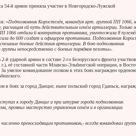
уса 54-й армии приняла участие в Новгородско-Лужской
и: «
Подполковник Коростелёв, командуя арт. группой ПП 1066, 
 расчищая ей путь действительным огнём артиллерии. Только з
ПП 1066 отбила 6 контратак противника, уничтожила 8 пулемё
ила до 600 солдат и офицеров противника. Подполковник Корос
успешные боевые действия артиллерии. В бою подполковник
м группы непосредственно с боевых порядков пехоты».
а 2-й ударной армии в составе 2-го Белорусского фронта участвов
 г.), её составной части Млавско-Эльбингской операции, в Вост
). За умелое командование полком в этих боях награжден орденом
ьбинского.
 в боях за город Данциг, ныне польский город Гданьск, награ
тупах к городу Данциг и при штурме города подполковник
ами, проявил мастерство управления огнём и в организации
с численно превосходящим противником,- всегда командовал групп