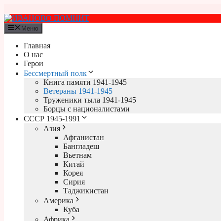
Перейти
к
содержимому
Меню
Главная
О нас
Герои
Бессмертный полк
Книга памяти 1941-1945
Ветераны 1941-1945
Труженики тыла 1941-1945
Борцы с националистами
СССР 1945-1991
Азия
Афганистан
Бангладеш
Вьетнам
Китай
Корея
Сирия
Таджикистан
Америка
Куба
Африка