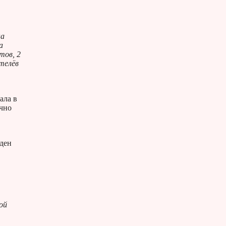
на
а
тов, 2
телёв
ала в
очно
жден
ой