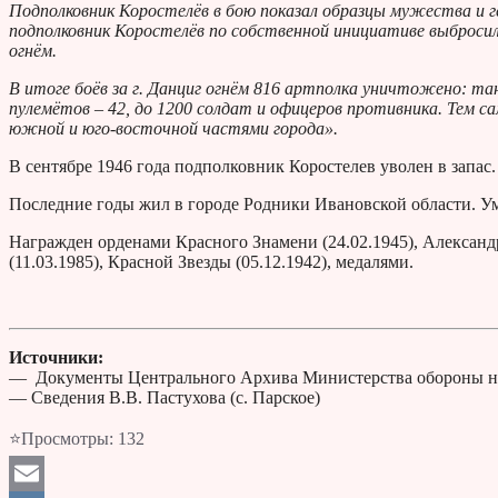
Подполковник Коростелёв в бою показал образцы мужества и г
подполковник Коростелёв по собственной инициативе выбросил п
огнём.
В итоге боёв за г. Данциг огнём 816 артполка уничтожено: танк
пулемётов – 42, до 1200 солдат и офицеров противника. Тем с
южной и юго-восточной частями города».
В сентябре 1946 года подполковник Коростелев уволен в запас.
Последние годы жил в городе Родники Ивановской области. Уме
Награжден орденами Красного Знамени (24.02.1945), Александр
(11.03.1985), Красной Звезды (05.12.1942), медалями.
Источники:
— Документы Центрального Архива Министерства обороны н
— Сведения В.В. Пастухова (с. Парское)
⭐Просмотры:
132