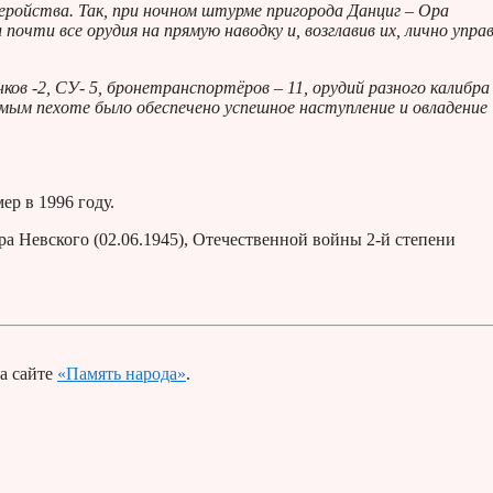
еройства. Так, при ночном штурме пригорода Данциг – Ора
очти все орудия на прямую наводку и, возглавив их, лично упра
ов -2, СУ- 5, бронетранспортёров – 11, орудий разного калибра 
амым пехоте было обеспечено успешное наступление и овладение
р в 1996 году.
а Невского (02.06.1945), Отечественной войны 2-й степени
а сайте
«Память народа»
.