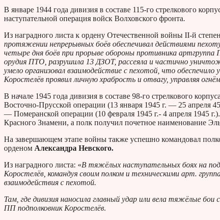
В январе 1944 года дивизия в составе 115-го стрелкового корп
наступательной операция войск Волховского фронта.
Из наградного листа к ордену Отечественной войны II-й степен
протяжении непрерывных боёв обеспечивал действиями пехоту,
четыре дня боёв при прорыве обороны противника артгруппа 
орудия ПТО, разрушила 13 ДЗОТ, рассеяла и частично уничтож
умело организовал взаимодействие с пехотой, что обеспечило 
Коростелёв проявил личную храбрость и отвагу, управляя огнё
В начале 1945 года дивизия в составе 98-го стрелкового корпус
Восточно-Прусской операции (13 января 1945 г. — 25 апреля 45
— Померанской операции (10 февраля 1945 г.- 4 апреля 1945 г.
Красного Знамени, а полк получил почетное наименование Эл
На завершающем этапе войны также успешно командовал полком
орденом
Александра Невского.
Из наградного листа: «
В тяжёлых наступательных боях на подс
Коростелёв, командуя своим полком и техническими арт. групп
взаимодействия с пехотой.
Там, где дивизия наносила главный удар или вела тяжёлые бои 
ПП подполковник Коростелёв.