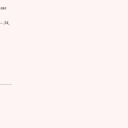
влял
– 34,