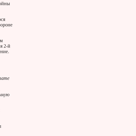
войны
ося
бороне
ом
я 2-й
ение.
ьтате
1
енную
й
л