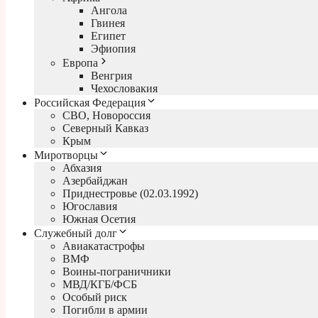
Ангола
Гвинея
Египет
Эфиопия
Европа
Венгрия
Чехословакия
Российская Федерация
СВО, Новороссия
Северный Кавказ
Крым
Миротворцы
Абхазия
Азербайджан
Приднестровье (02.03.1992)
Югославия
Южная Осетия
Служебный долг
Авиакатастрофы
ВМФ
Воины-пограничники
МВД/КГБ/ФСБ
Особый риск
Погибли в армии