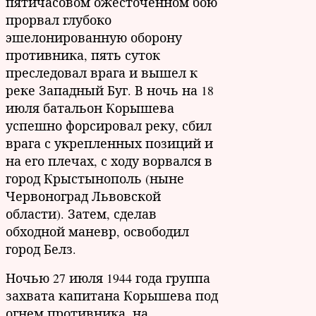
пятичасовом ожесточенном бою
прорвал глубоко
эшелонированную оборону
противника, пять суток
преследовал врага и вышел к
реке Западный Буг. В ночь на 18
июля батальон Корышева
успешно форсировал реку, сбил
врага с укрепленных позиций и
на его плечах, с ходу ворвался в
город Крыстынополь (ныне
Червоноград Львовской
области). Затем, сделав
обходной маневр, освободил
город Белз.
Ночью 27 июля 1944 года группа
захвата капитана Корышева под
огнем противника, на