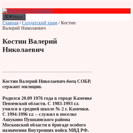
Перейти
к
содержимому
Меню
Главная
/
Солдатский храм
/ Костин
Валерий Николаевич
Костин Валерий
Николаевич
Костин Валерий Николаевич-боец СОБР,
сержант милиции.
Родился 20.09 1976 года в городе Каменке
Пензенской области. С 1983-1993 г.г.
учился в средней школе № 2 г. Каменки.
С 1994-1996 г.г. – служил в поселке
Ашукино Пушкинского района
Московской области в бригаде особого
назначения Внутренних войск МВД РФ.