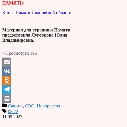
ПАМЯТЬ:
Книга Памяти Ивановской области.
Материал для страницы Памяти
предоставила Луговцова Юлия
Владимировна.
⭐Просмотры:
196
Email
VK
Odnoklassniki
Telegram
Савино
,
СВО, Новороссия
Print
08.22
11.09.2023