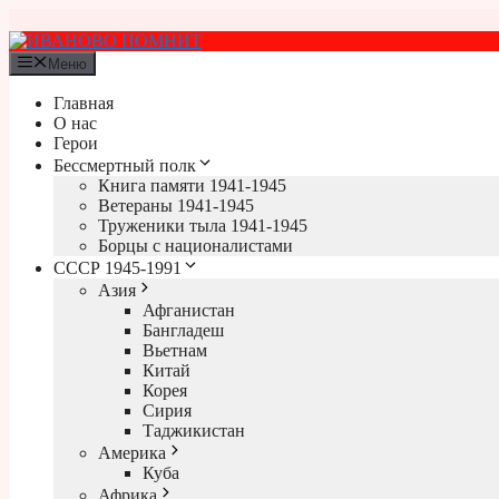
Перейти
к
содержимому
Меню
Главная
О нас
Герои
Бессмертный полк
Книга памяти 1941-1945
Ветераны 1941-1945
Труженики тыла 1941-1945
Борцы с националистами
СССР 1945-1991
Азия
Афганистан
Бангладеш
Вьетнам
Китай
Корея
Сирия
Таджикистан
Америка
Куба
Африка