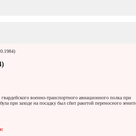
0.1984)
4)
о гвардейского военно-транспортного авиационного полка при
була при заходе на посадку был сбит ракетой переносного зенит
и: