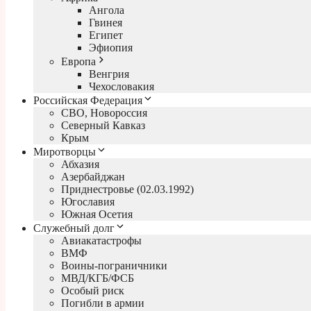
Ангола
Гвинея
Египет
Эфиопия
Европа
Венгрия
Чехословакия
Российская Федерация
СВО, Новороссия
Северный Кавказ
Крым
Миротворцы
Абхазия
Азербайджан
Приднестровье (02.03.1992)
Югославия
Южная Осетия
Служебный долг
Авиакатастрофы
ВМФ
Воины-пограничники
МВД/КГБ/ФСБ
Особый риск
Погибли в армии