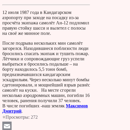
12 июля 1987 года в Кандагарском
аэропорту при заходе на посадку из-за
просчёта экипажа самолёт Ан-12 подломил
правую стойку шасси и вылетел с полосы
на своё же минное поле.
После подрыва нескольких мин самолёт
загорелся. Находившиеся поблизости люди
бросились спасать экипаж и тушить пожар.
Лётчики и сопровождающие груз успели
выбраться и бросились подальше – на
борту находилось 5,5 тонн бомб,
предназначавшихся кандагарским
эскадрильям. Через несколько минут бомбы
сдетонировали, и мощнейший взрыв разнёс
самолёт на куски.
На месте сгорели
несколько аэродромных машин, погибли 16
человек, ранения получили 37 человек.
В числе погибших -наш земляк
Максимов
Дмитрий
.
⭐Просмотры:
272