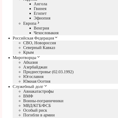
Ангола
Гвинея
Египет
Эфиопия
Европа
Венгрия
Чехословакия
Российская Федерация
СВО, Новороссия
Северный Кавказ
Крым
Миротворцы
Абхазия
Азербайджан
Приднестровье (02.03.1992)
Югославия
Южная Осетия
Служебный долг
Авиакатастрофы
ВМФ
Воины-пограничники
МВД/КГБ/ФСБ
Особый риск
Погибли в армии