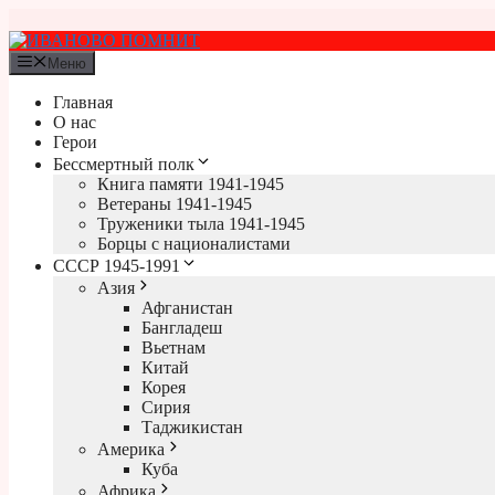
Перейти
к
содержимому
Меню
Главная
О нас
Герои
Бессмертный полк
Книга памяти 1941-1945
Ветераны 1941-1945
Труженики тыла 1941-1945
Борцы с националистами
СССР 1945-1991
Азия
Афганистан
Бангладеш
Вьетнам
Китай
Корея
Сирия
Таджикистан
Америка
Куба
Африка