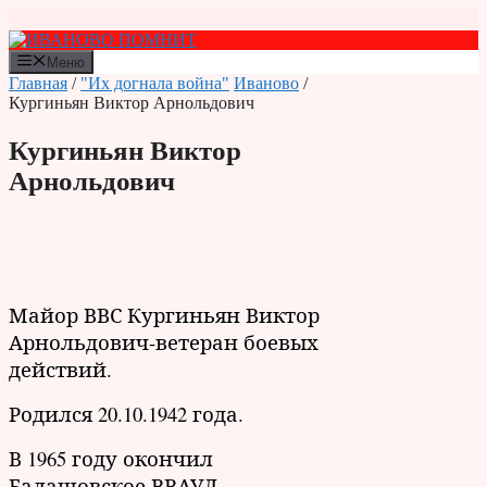
Перейти
к
содержимому
Меню
Главная
/
"Их догнала война"
Иваново
/
Кургиньян Виктор Арнольдович
Кургиньян Виктор
Арнольдович
Майор ВВС Кургиньян Виктор
Арнольдович-ветеран боевых
действий.
Родился 20.10.1942 года.
В 1965 году окончил
Балашовское ВВАУЛ.