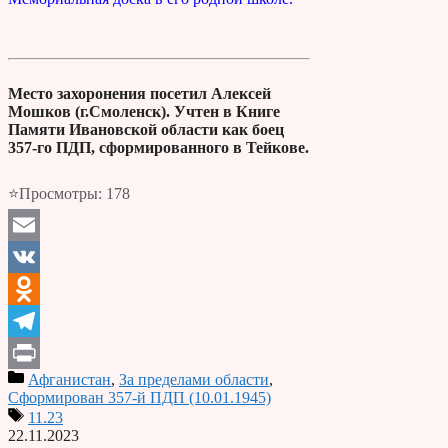
Место захоронения посетил Алексей
Мошков (г.Смоленск). Учтен в Книге
Памяти Ивановской области как боец
357-го ПДП, сформированного в Тейкове.
⭐Просмотры:
178
Email
VK
Odnoklassniki
Telegram
Афганистан
,
За пределами области
,
Print
Сформирован 357-й ПДП (10.01.1945)
11.23
22.11.2023