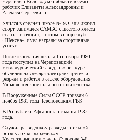
Череповец Вологодской области в семье
рабочих Елизаветы Александровны и
Алексея Сергеевича.
Учился в средней школе №19. Саша любил
спорт, занимался САМБО с шестого класса
сначала в секции, а потом в спортклубе
«Шексна», имел награды за спортивные
успехи.
После окончания школы 1 сентября 1980
года поступил на Череповецкий
металлургический завод, прошел курс
обучения на слесаря-электрика третьего
разряда и работал в отделе оборудования
Управления капитального строительства.
В Вооруженные Силы СССР призван 6
ноября 1981 года Череповецким ГВК.
В Республике Афганистан с марта 1982
года.
Служил разведчиком разведывательной
роты в 357-м гвардейском
Краснознаменном ордена Суворова 3-й