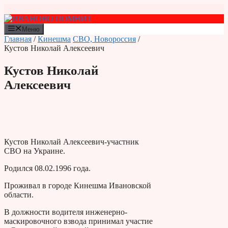
Перейти
к
содержимому
Меню
Главная
/
Кинешма
СВО, Новороссия
/
Кустов Николай Алексеевич
Кустов Николай
Алексеевич
Кустов Николай Алексеевич-участник
СВО на Украине.
Родился 08.02.1996 года.
Проживал в городе Кинешма Ивановской
области.
В должности водителя инженерно-
маскировочного взвода принимал участие