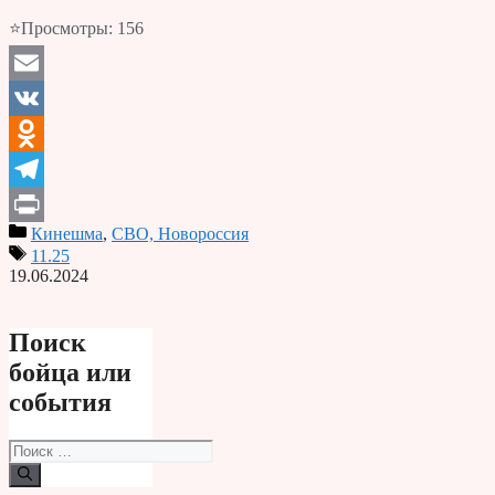
⭐Просмотры:
156
Email
VK
Odnoklassniki
Telegram
Кинешма
,
СВО, Новороссия
Print
11.25
19.06.2024
Поиск
бойца или
события
Поиск: