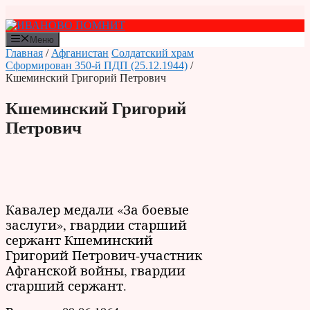
Перейти
к
содержимому
Меню
Главная
/
Афганистан
Солдатский храм
Сформирован 350-й ПДП (25.12.1944)
/
Кшеминский Григорий Петрович
Кшеминский Григорий
Петрович
Кавалер медали «За боевые
заслуги», гвардии старший
сержант Кшеминский
Григорий Петрович-участник
Афганской войны, гвардии
старший сержант.