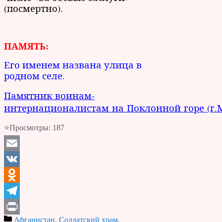
(посмертно).
ПАМЯТЬ:
Его именем названа улица в
родном селе.
Памятник воинам-
интернационалистам на Поклонной горе (г.
⭐Просмотры:
187
Email
VK
Odnoklassniki
Telegram
Афганистан
,
Солдатский храм
,