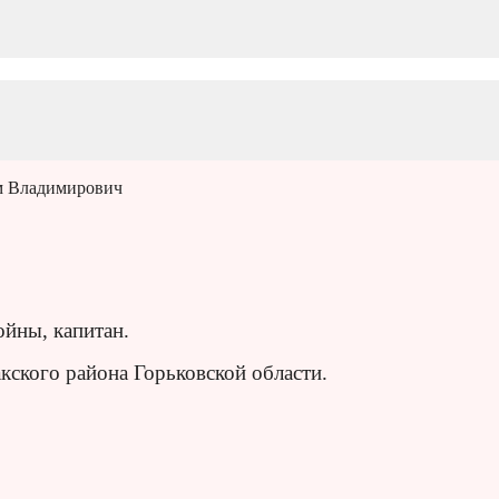
м Владимирович
йны, капитан.
акского района Горьковской области.