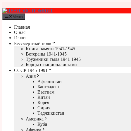
Перейти
к
содержимому
Меню
Главная
О нас
Герои
Бессмертный полк
Книга памяти 1941-1945
Ветераны 1941-1945
Труженики тыла 1941-1945
Борцы с националистами
СССР 1945-1991
Азия
Афганистан
Бангладеш
Вьетнам
Китай
Корея
Сирия
Таджикистан
Америка
Куба
Африка