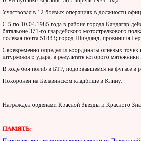
В Республике Афганистан с апреля 1984 года.
Участвовал в 12 боевых операциях в должности офи
С 5 по 10.04.1985 года в районе города Кандагар дей
батальоне 371-го гвардейского мотострелкового полк
полевая почта 51883; город Шинданд, провинция Гера
Своевременно определил координаты огневых точек 
штурмового удара, в результате которого мятежники
В ходе боя погиб в БТР, подорвавшемся на фугасе в
Похоронен на Белавинском кладбище в Клину.
Награжден орденами Красной Звезды и Красного Зна
ПАМЯТЬ:
Памятник воинам-интернационалистам на Поклонной 