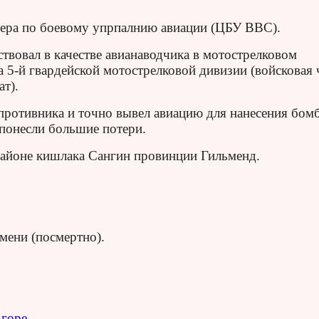
цера по боевому упрпалнию авиации (ЦБУ ВВС).
ствовал в качестве авианаводчика в мотострелковом
а 5-й гвардейской мотострелковой дивизии (войсковая 
т).
противника и точно вывел авиацию для нанесения бом
 понесли большие потери.
 районе кишлака Сангин провинции Гильменд.
мени (посмертно).
горе.