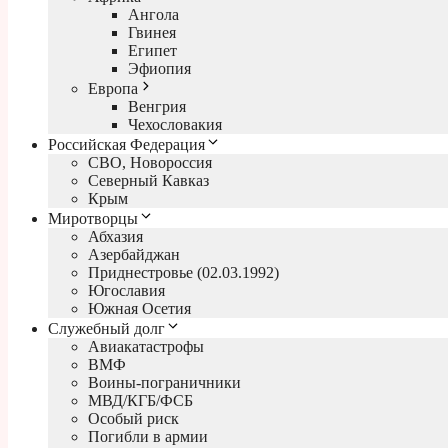
Ангола
Гвинея
Египет
Эфиопия
Европа
Венгрия
Чехословакия
Российская Федерация
СВО, Новороссия
Северный Кавказ
Крым
Миротворцы
Абхазия
Азербайджан
Приднестровье (02.03.1992)
Югославия
Южная Осетия
Служебный долг
Авиакатастрофы
ВМФ
Воины-пограничники
МВД/КГБ/ФСБ
Особый риск
Погибли в армии