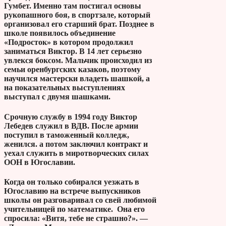
Гумбет. Именно там постигал основы
рукопашного боя, в спортзале, который
организовал его старший брат. Позднее в
школе появилось объединение
«Подросток» в котором продолжил
заниматься Виктор. В 14 лет серьезно
увлекся боксом. Мальчик происходил из
семьи оренбургских казаков, поэтому
научился мастерски владеть шашкой, а
на показательных выступлениях
выступал с двумя шашками.
Срочную службу в 1994 году Виктор
Лебедев служил в ВДВ. После армии
поступил в таможенный колледж,
женился. а потом заключил контракт и
уехал служить в миротворческих силах
ООН в Югославии.
Когда он только собирался уезжать в
Югославию на встрече выпускников
школы он разговаривал со свей любимой
учительницей по математике. Она его
спросила: «Витя, тебе не страшно?». —