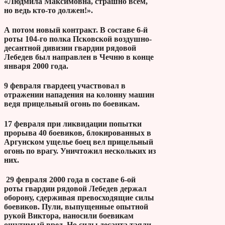
«Людмила Максимовна, страшно всем,
но ведь кто-то должен!».
А потом новый контракт. В составе 6-й
роты 104-го полка Псковской воздушно-
десантной дивизии гвардии рядовой
Лебедев был направлен в Чечню в конце
января 2000 года.
9 февраля гвардеец участвовал в
отражении нападения на колонну машин
ведя прицельный огонь по боевикам.
17 февраля при ликвидации попытки
прорыва 40 боевиков, блокированных в
Аргунском ущелье боец вел прицельный
огонь по врагу. Уничтожил нескольких из
них.
29 февраля 2000 года в составе 6-ой
роты гвардии рядовой Лебедев держал
оборону, сдерживая превосходящие силы
боевиков. Пули, выпущенные опытной
рукой Виктора, наносили боевикам
ощутимый вред. Но силы десанта таяли.