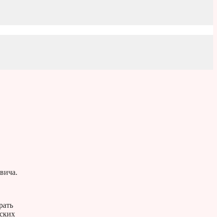
вича.
рать
еских