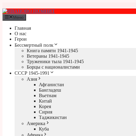
Перейти
к
содержимому
Меню
Главная
О нас
Герои
Бессмертный полк
Книга памяти 1941-1945
Ветераны 1941-1945
Труженики тыла 1941-1945
Борцы с националистами
СССР 1945-1991
Азия
Афганистан
Бангладеш
Вьетнам
Китай
Корея
Сирия
Таджикистан
Америка
Куба
Африка