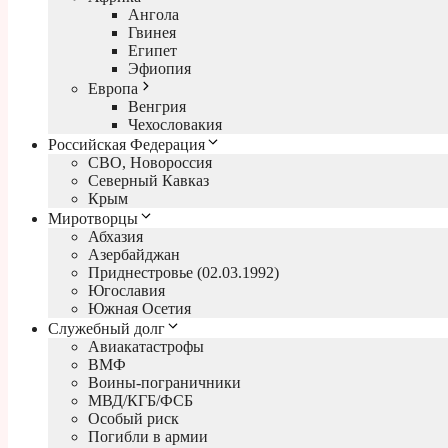
Ангола
Гвинея
Египет
Эфиопия
Европа
Венгрия
Чехословакия
Российская Федерация
СВО, Новороссия
Северный Кавказ
Крым
Миротворцы
Абхазия
Азербайджан
Приднестровье (02.03.1992)
Югославия
Южная Осетия
Служебный долг
Авиакатастрофы
ВМФ
Воины-пограничники
МВД/КГБ/ФСБ
Особый риск
Погибли в армии