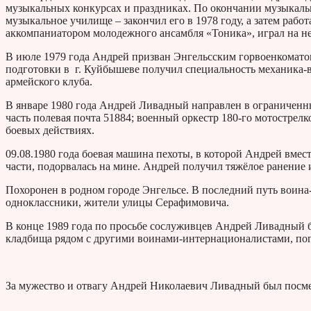
музыкальных конкурсах и праздниках. По окончании музыкаль
музыкальное училище – закончил его в 1978 году, а затем раб
аккомпаниатором молодежного ансамбля «Тоника», играл н
В июле 1979 года Андрей призван Энгельсским горвоенкомато
подготовки в г. Куйбышеве получил специальность механика-
армейского клуба.
В январе 1980 года Андрей Ливадный направлен в ограниченн
часть полевая почта 51884; военный оркестр 180-го мотострелк
боевых действиях.
09.08.1980 года боевая машина пехоты, в которой Андрей вмес
части, подорвалась на мине. Андрей получил тяжёлое ранение и
Похоронен в родном городе Энгельсе. В последний путь воин
одноклассники, жители улицы Серафимовича.
В конце 1989 года по просьбе сослуживцев Андрей Ливадный б
кладбища рядом с другими воинами-интернационалистами, 
За мужество и отвагу Андрей Николаевич Ливадный был посме