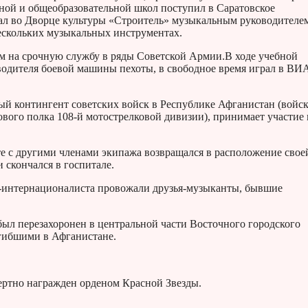
ной и общеобразовательной школ поступил в Саратовское
отал во Дворце культуры «Строитель» музыкальным руководителе
а нескольких музыкальных инструментах.
м на срочную службу в ряды Советской Армии.В ходе учебной
водителя боевой машины пехоты, в свободное время играл в ВИ
ый контингент советских войск в Республике Афганистан (войск
ового полка 108-й мотострелковой дивизии), принимает участие 
те с другими членами экипажа возвращался в расположение свое
 скончался в госпитале.
а-интернационалиста провожали друзья-музыканты, бывшие
ыл перезахоронен в центральной части Восточного городского
погибшими в Афганистане.
ртно награжден орденом Красной Звезды.