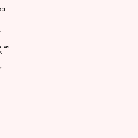
м и
А
овая
в
й