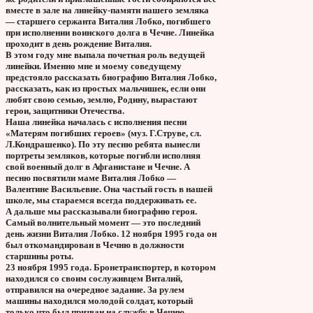
вместе в зале на линейку-памяти нашего земляка
— старшего сержанта Виталия Лобко, погибшего
при исполнении воинского долга в Чечне. Линейка
проходит в день рождение Виталия.
В этом году мне выпала почетная роль ведущей
линейки. Именно мне и моему соведущему
предстояло рассказать биографию Виталия Лобко,
рассказать, как из простых мальчишек, если они
любят свою семью, землю, Родину, вырастают
герои, защитники Отечества.
Наша линейка началась с исполнения песни
«Матерям погибших героев» (муз. Г.Струве, сл.
Л.Кондрашенко). По эту песню ребята вынесли
портреты земляков, которые погибли исполняя
свой военный долг в Афганистане и Чечне. А
песню посвятили маме Виталия Лобко —
Валентине Васильевне. Она частый гость в нашей
школе, мы стараемся всегда поддерживать ее.
А дальше мы рассказывали биографию героя.
Самый волнительный момент — это последний
день жизни Виталия Лобко. 12 ноября 1995 года он
был откомандирован в Чечню в должности
старшины роты.
23 ноября 1995 года. Бронетранспортер, в котором
находился со своим сослуживцем Виталий,
отправился на очередное задание. За рулем
машины находился молодой солдат, который
только что был призван на службу в Чечню.