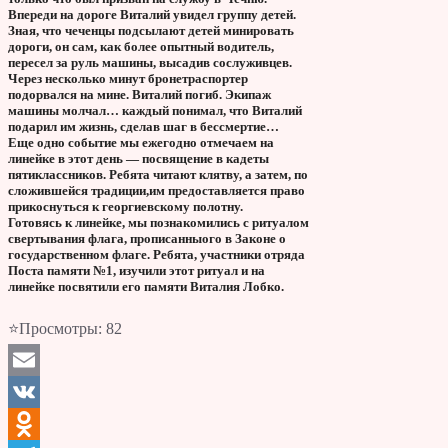
Впереди на дороге Виталий увидел группу детей.
Зная, что чеченцы подсылают детей минировать
дороги, он сам, как более опытный водитель,
пересел за руль машины, высадив сослуживцев.
Через несколько минут бронетраспортер
подорвался на мине. Виталий погиб. Экипаж
машины молчал… каждый понимал, что Виталий
подарил им жизнь, сделав шаг в бессмертие…
Еще одно событие мы ежегодно отмечаем на
линейке в этот день — посвящение в кадеты
пятиклассников. Ребята читают клятву, а затем, по
сложившейся традиции,им предоставляется право
прикоснуться к георгиевскому полотну.
Готовясь к линейке, мы познакомились с ритуалом
свертывания флага, прописанныого в Законе о
государственном флаге. Ребята, участники отряда
Поста памяти №1, изучили этот ритуал и на
линейке посвятили его памяти Виталия Лобко.
⭐Просмотры:
82
Email
VK