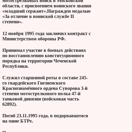
мотострелковых войск в Московской
области, с присвоением воинского звания
«младший сержант».Награжден медалью
«За отличие в воинской службе II
степени».
12 ноября 1995 года заключил контракт с
Министерством обороны РФ.
Принимал участие в боевых действиях
по восстановлению конституционного
порядка на территории Чеченской
Республики.
Служил старшиной роты в составе 245-
го гвардейского Гнезненского
Краснознамённого ордена Суворова 3-й
степени мотострелкового полка 47-й
танковой дивизии (войсковая часть
62892).
Погиб 23.11.1995 года, в подорвавшемся
на мине БТРе.