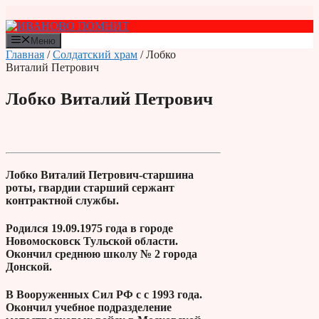
Перейти
к
содержимому
Меню
Главная
/
Солдатский храм
/ Лобко
Виталий Петрович
Лобко Виталий Петрович
Лобко Виталий Петрович-старшина
роты, гвардии старший сержант
контрактной службы.
Родился 19.09.1975 года в городе
Новомосковск Тульской области.
Окончил среднюю школу № 2 города
Донской.
В Вооруженных Сил РФ с с 1993 года.
Окончил учебное подразделение