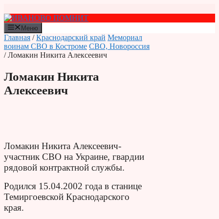
Перейти
к
содержимому
Меню
Главная
/
Краснодарский край
Мемориал
воинам СВО в Костроме
СВО, Новороссия
/ Ломакин Никита Алексеевич
Ломакин Никита
Алексеевич
Ломакин Никита Алексеевич-
участник СВО на Украине, гвардии
рядовой контрактной службы.
Родился 15.04.2002 года в станице
Темиргоевской Краснодарского
края.