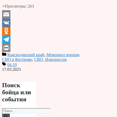
⭐Просмотры:
263
Email
VK
Odnoklassniki
Telegram
Краснодарский край
,
Мемориал воинам
Print
СВО в Костроме
,
СВО, Новороссия
04.19
17.03.2025
Поиск
бойца или
события
Поиск: