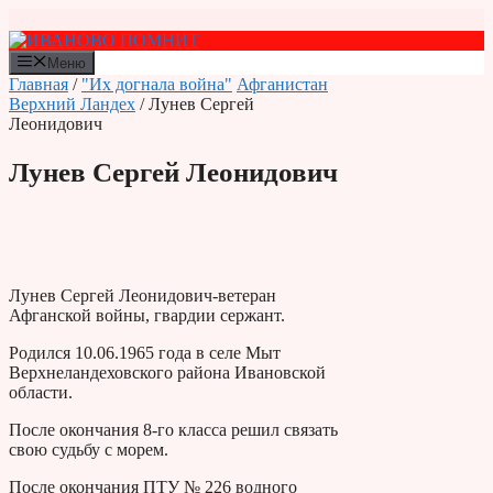
Перейти
к
содержимому
Меню
Главная
/
"Их догнала война"
Афганистан
Верхний Ландех
/ Лунев Сергей
Леонидович
Лунев Сергей Леонидович
Лунев Сергей Леонидович-ветеран
Афганской войны, гвардии сержант.
Родился 10.06.1965 года в селе Мыт
Верхнеландеховского района Ивановской
области.
После окончания 8-го класса решил связать
свою судьбу с морем.
После окончания ПТУ № 226 водного