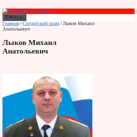
Перейти
к
содержимому
Меню
Главная
/
Солдатский храм
/ Лыков Михаил
Анатольевич
Лыков Михаил
Анатольевич