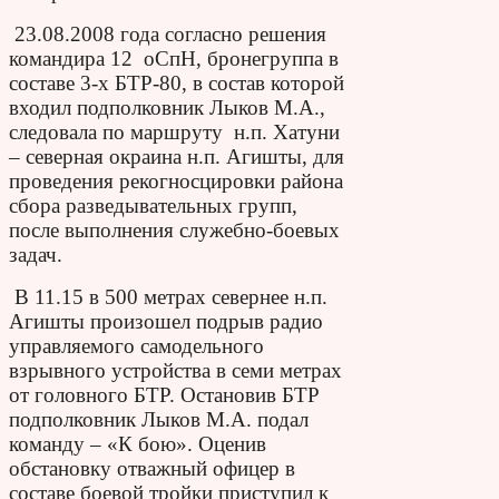
23.08.2008 года согласно решения
командира 12 оСпН, бронегруппа в
составе 3-х БТР-80, в состав которой
входил подполковник Лыков М.А.,
следовала по маршруту н.п. Хатуни
– северная окраина н.п. Агишты, для
проведения рекогносцировки района
сбора разведывательных групп,
после выполнения служебно-боевых
задач.
В 11.15 в 500 метрах севернее н.п.
Агишты произошел подрыв радио
управляемого самодельного
взрывного устройства в семи метрах
от головного БТР. Остановив БТР
подполковник Лыков М.А. подал
команду – «К бою». Оценив
обстановку отважный офицер в
составе боевой тройки приступил к