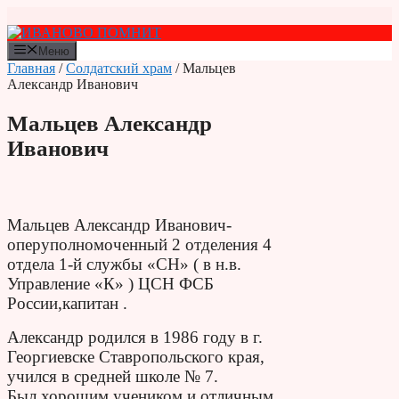
Перейти
к
содержимому
Меню
Главная
/
Солдатский храм
/ Мальцев
Александр Иванович
Мальцев Александр
Иванович
Мальцев Александр Иванович-
оперуполномоченный 2 отделения 4
отдела 1-й службы «СН» ( в н.в.
Управление «К» ) ЦСН ФСБ
России,капитан .
Александр родился в 1986 году в г.
Георгиевске Ставропольского края,
учился в средней школе № 7.
Был хорошим учеником и отличным