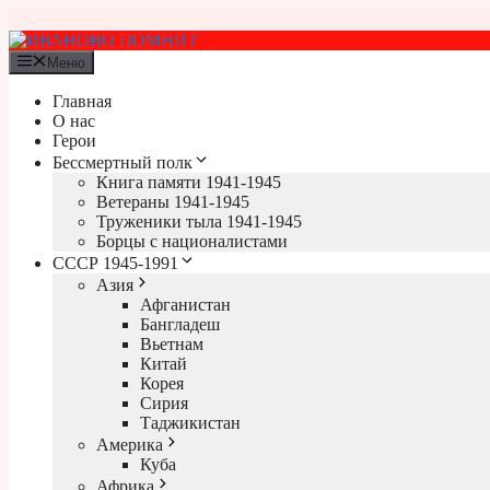
Перейти
к
содержимому
Меню
Главная
О нас
Герои
Бессмертный полк
Книга памяти 1941-1945
Ветераны 1941-1945
Труженики тыла 1941-1945
Борцы с националистами
СССР 1945-1991
Азия
Афганистан
Бангладеш
Вьетнам
Китай
Корея
Сирия
Таджикистан
Америка
Куба
Африка