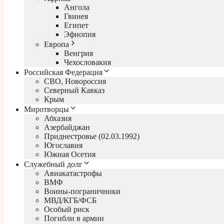
Ангола
Гвинея
Египет
Эфиопия
Европа
Венгрия
Чехословакия
Российская Федерация
СВО, Новороссия
Северный Кавказ
Крым
Миротворцы
Абхазия
Азербайджан
Приднестровье (02.03.1992)
Югославия
Южная Осетия
Служебный долг
Авиакатастрофы
ВМФ
Воины-пограничники
МВД/КГБ/ФСБ
Особый риск
Погибли в армии