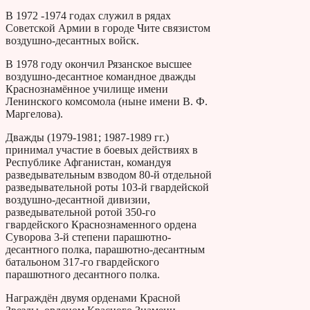
В 1972 -1974 годах служил в рядах
Советской Армии в городе Чите связистом
воздушно-десантных войск.
В 1978 году окончил Рязанское высшее
воздушно-десантное командное дважды
Краснознамённое училище имени
Ленинского комсомола (ныне имени В. Ф.
Маргелова).
Дважды (1979-1981; 1987-1989 гг.)
принимал участие в боевых действиях в
Республике Афганистан, командуя
разведывательным взводом 80-й отдельной
разведывательной роты 103-й гвардейской
воздушно-десантной дивизии,
разведывательной ротой 350-го
гвардейского Краснознаменного ордена
Суворова 3-й степени парашютно-
десантного полка, парашютно-десантным
батальоном 317-го гвардейского
парашютного десантного полка.
Награждён двумя орденами Красной