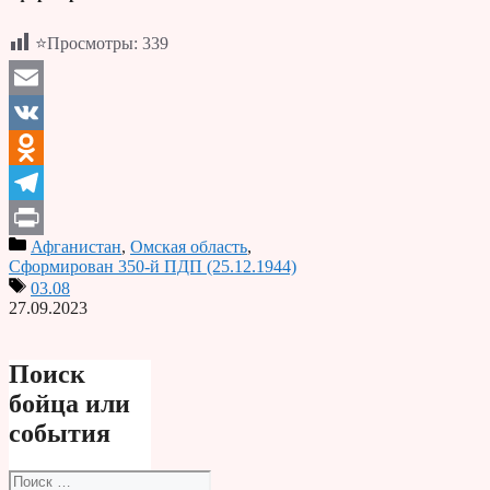
⭐Просмотры:
339
Email
VK
Odnoklassniki
Telegram
Афганистан
,
Омская область
,
Print
Сформирован 350-й ПДП (25.12.1944)
03.08
27.09.2023
Поиск
бойца или
события
Поиск: