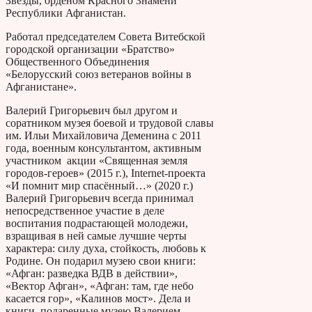
Звезды, орденом Красного Знамени
Республики Афганистан.
Работал председателем Совета Витебской
городской организации «Братство»
Общественного Объединения
«Белорусский союз ветеранов войны в
Афганистане».
Валерий Григорьевич был другом и
соратником музея боевой и трудовой славы
им. Ильи Михайловича Деменина с 2011
года, военным консультантом, активным
участником акции «Священная земля
городов-героев» (2015 г.), Internet-проекта
«И помнит мир спасённый…» (2020 г.)
Валерий Григорьевич всегда принимал
непосредственное участие в деле
воспитания подрастающей молодежи,
взращивая в ней самые лучшие черты
характера: силу духа, стойкость, любовь к
Родине. Он подарил музею свои книги:
«Афган: разведка ВДВ в действии»,
«Вектор Афган», «Афган: там, где небо
касается гор», «Калинов мост». Дела и
книги, подаренные музею Валерием