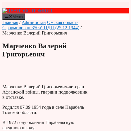
Перейти
к
содержимому
Меню
Главная
/
Афганистан
Омская область
Сформирован 350-й ПДП (25.12.1944)
/
Марченко Валерий Григорьевич
Марченко Валерий
Григорьевич
Марченко Валерий Григорьевич-ветеран
Афганской войны, гвардии подполковник
в отставке.
Родился 07.09.1954 года в селе Парабель
Томской области.
В 1972 году окончил Парабельскую
среднюю школу.