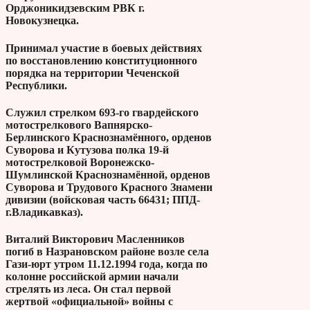
Орджоникидзевским РВК г.
Новокузнецка.
Принимал участие в боевых действиях
по восстановлению конституционного
порядка на территории Чеченской
Республики.
Служил стрелком 693-го гвардейского
мотострелкового Вапнярско-
Берлинского Краснознамённого, орденов
Суворова и Кутузова полка 19-й
мотострелковой Воронежско-
Шумлинской Краснознамённой, орденов
Суворова и Трудового Красного Знамени
дивизии (войсковая часть 66431; ППД-
г.Владикавказ).
Виталий Викторович Масленников
погиб в Назрановском районе возле села
Гази-юрт утром 11.12.1994 года, когда по
колонне российской армии начали
стрелять из леса. Он стал первой
жертвой «официальной» войны с