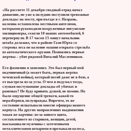
«На рассвете 11 декабря сводный отряд начал
движение, но уже к полудню поступили тревожные
доклады: на мосту, при въезде в г. Назрань,
колонна остановлена местными жителями,
которыми руководили вооруженные ингушские
милиционеры, сожгли 10 наших автомобилей, 6
перевернули. В 17 часов 15 минут начальник
штаба доложил, что в районе Гази-Юрта со
стороны леса по колонне машин открыта стрельба
из автоматического оружия. Появились первые
жертвы – убит рядовой Виталий Масленников.
Его фамилию я запомнил. Это был первый мой
подчиненный (а может быть, первая жертва
чеченской войны), который погиб даже не в бою, а
от выстрела из-за угла. О чем я подумал тогда,
слушая поступавшие доклады об убитых и
раненых? Не буду кривить душой, не помню. Но
было ощущение общей тревоги, какой-то
неразберихи, полуправды. Впрочем, то же
состояние испытывали многие офицеры нашего
корпуса. На других направлениях выдвижения
такая же картина: из-за живого щита,
составленного из стариков, женщин, детей,
выскакивали мужчины с заточенными
металлическими штырями и протыкали колеса,