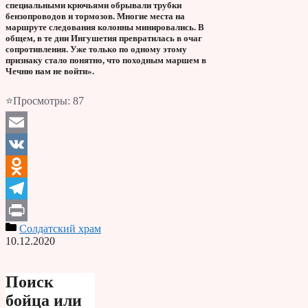
специальными крючьями обрывали трубки
бензопроводов и тормозов. Многие места на
маршруте следования колонны минировались. В
общем, в те дни Ингушетия превратилась в очаг
сопротивления. Уже только по одному этому
признаку стало понятно, что походным маршем в
Чечню нам не войти».
⭐Просмотры:
87
Email
VK
Odnoklassniki
Telegram
Солдатский храм
Print
10.12.2020
Поиск
бойца или