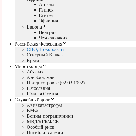
Ангола
Гвинея
Египет
Эфиопия
Европа
Венгрия
Чехословакия
Российская Федерация
СВО, Новороссия
Северный Кавказ
Крым
Миротворцы
Абхазия
Азербайджан
Приднестровье (02.03.1992)
Югославия
Южная Осетия
Служебный долг
Авиакатастрофы
ВМФ
Воины-пограничники
МВД/КГБ/ФСБ
Особый риск
Погибли в армии