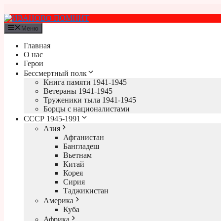
Перейти
к
содержимому
Меню
Главная
О нас
Герои
Бессмертный полк
Книга памяти 1941-1945
Ветераны 1941-1945
Труженики тыла 1941-1945
Борцы с националистами
СССР 1945-1991
Азия
Афганистан
Бангладеш
Вьетнам
Китай
Корея
Сирия
Таджикистан
Америка
Куба
Африка