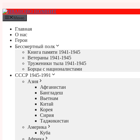
Перейти
к
содержимому
Меню
Главная
О нас
Герои
Бессмертный полк
Книга памяти 1941-1945
Ветераны 1941-1945
Труженики тыла 1941-1945
Борцы с националистами
СССР 1945-1991
Азия
Афганистан
Бангладеш
Вьетнам
Китай
Корея
Сирия
Таджикистан
Америка
Куба
Африка