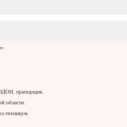
ич
 ОДОН, прапорщик.
ой области.
оз-техникум.