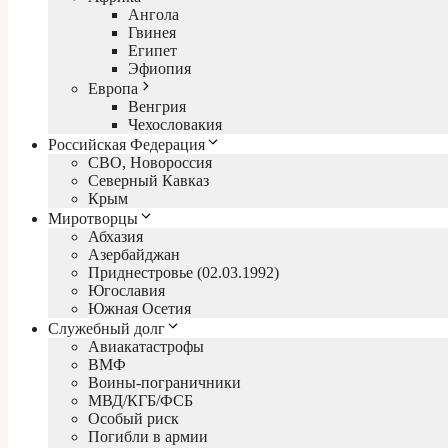
Ангола
Гвинея
Египет
Эфиопия
Европа
Венгрия
Чехословакия
Российская Федерация
СВО, Новороссия
Северный Кавказ
Крым
Миротворцы
Абхазия
Азербайджан
Приднестровье (02.03.1992)
Югославия
Южная Осетия
Служебный долг
Авиакатастрофы
ВМФ
Воины-пограничники
МВД/КГБ/ФСБ
Особый риск
Погибли в армии