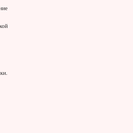
ние
кой
ки.