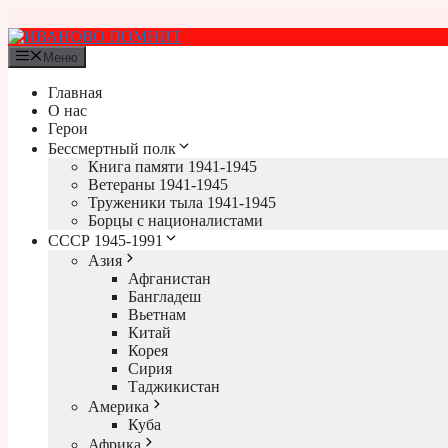
Перейти
к
содержимому
Меню
Главная
О нас
Герои
Бессмертный полк
Книга памяти 1941-1945
Ветераны 1941-1945
Труженики тыла 1941-1945
Борцы с националистами
СССР 1945-1991
Азия
Афганистан
Бангладеш
Вьетнам
Китай
Корея
Сирия
Таджикистан
Америка
Куба
Африка