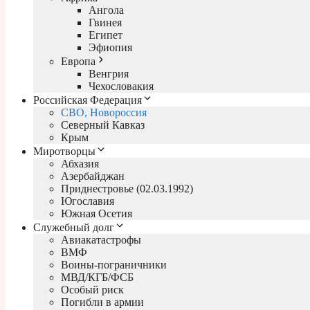
Ангола
Гвинея
Египет
Эфиопия
Европа
Венгрия
Чехословакия
Российская Федерация
СВО, Новороссия
Северный Кавказ
Крым
Миротворцы
Абхазия
Азербайджан
Приднестровье (02.03.1992)
Югославия
Южная Осетия
Служебный долг
Авиакатастрофы
ВМФ
Воины-пограничники
МВД/КГБ/ФСБ
Особый риск
Погибли в армии