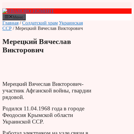
Перейти
к
содержимому
Меню
Главная
/
Солдатский храм
Украинская
ССР
/ Мерецкий Вячеслав Викторович
Мерецкий Вячеслав
Викторович
Мерецкий Вячеслав Викторович-
участник Афганской войны, гвардии
рядовой.
Родился 11.04.1968 года в городе
Феодосия Крымской области
Украинской ССР.
Работал электриком на узле связи в