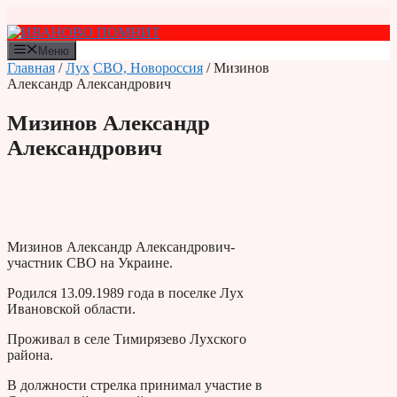
Перейти
к
содержимому
Меню
Главная
/
Лух
СВО, Новороссия
/ Мизинов
Александр Александрович
Мизинов Александр
Александрович
Мизинов Александр Александрович-
участник СВО на Украине.
Родился 13.09.1989 года в поселке Лух
Ивановской области.
Проживал в селе Тимирязево Лухского
района.
В должности стрелка принимал участие в