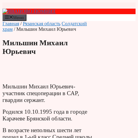
Перейти
к
содержимому
Меню
Главная
/
Рязанская область
Солдатский
храм
/ Мильшин Михаил Юрьевич
Мильшин Михаил
Юрьевич
Мильшин Михаил Юрьевич-
участник спецоперации в САР,
гвардии сержант.
Родился 10.10.1995 года в городе
Карачеве Брянской области.
В возрасте неполных шести лет
пошел в 1-ый класс Средней школы