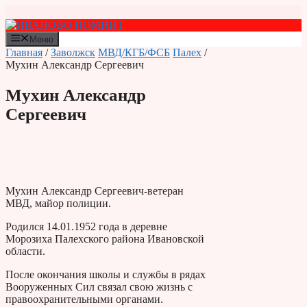
Перейти
к
содержимому
Меню
Главная
/
Заволжск
МВД/КГБ/ФСБ
Палех
/
Мухин Александр Сергеевич
Мухин Александр
Сергеевич
Мухин Александр Сергеевич-ветеран
МВД, майор полиции.
Родился 14.01.1952 года в деревне
Морозиха Палехского района Ивановской
области.
После окончания школы и службы в рядах
Вооруженных Сил связал свою жизнь с
правоохранительными органами.