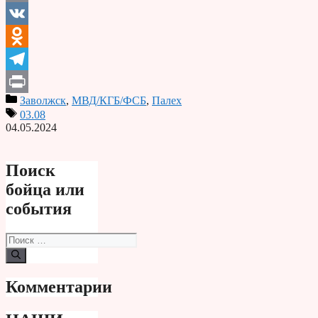
Email
VK
Odnoklassniki
Telegram
Заволжск
,
МВД/КГБ/ФСБ
,
Палех
Print
03.08
04.05.2024
Поиск
бойца или
события
Поиск:
Комментарии