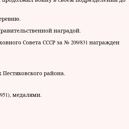
еревню.
Правительственной наградой.
овного Совета СССР за № 209/831 награжден
 Пестяковского района.
951), медалями.