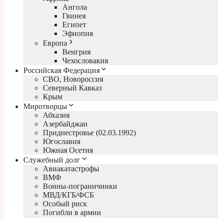
Ангола
Гвинея
Египет
Эфиопия
Европа
Венгрия
Чехословакия
Российская Федерация
СВО, Новороссия
Северный Кавказ
Крым
Миротворцы
Абхазия
Азербайджан
Приднестровье (02.03.1992)
Югославия
Южная Осетия
Служебный долг
Авиакатастрофы
ВМФ
Воины-пограничники
МВД/КГБ/ФСБ
Особый риск
Погибли в армии