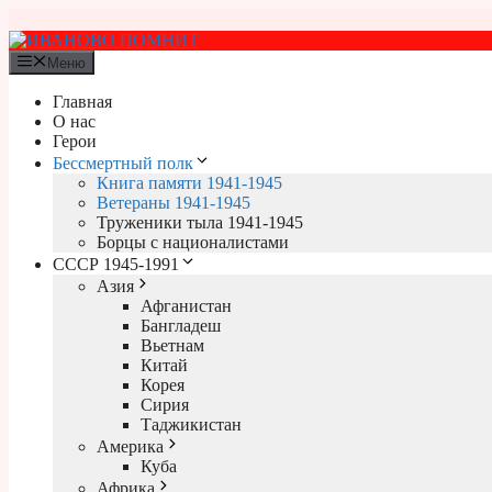
Перейти
к
содержимому
Меню
Главная
О нас
Герои
Бессмертный полк
Книга памяти 1941-1945
Ветераны 1941-1945
Труженики тыла 1941-1945
Борцы с националистами
СССР 1945-1991
Азия
Афганистан
Бангладеш
Вьетнам
Китай
Корея
Сирия
Таджикистан
Америка
Куба
Африка