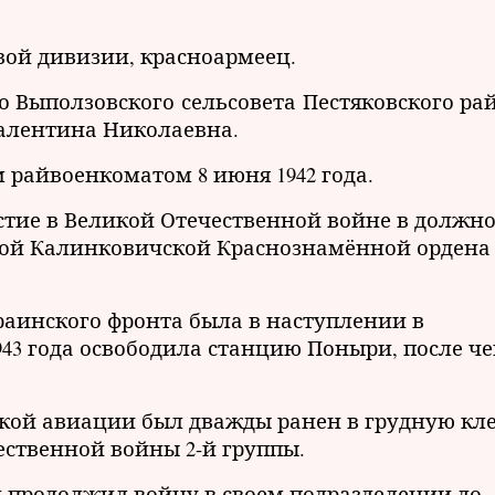
овой дивизии, красноармеец.
во Выползовского сельсовета Пестяковского ра
Валентина Николаевна.
 райвоенкоматом 8 июня 1942 года.
частие в Великой Отечественной войне в должн
ковой Калинковичской Краснознамённой ордена
Украинского фронта была в наступлении в
43 года освободила станцию Поныри, после че
жеской авиации был дважды ранен в грудную кл
ественной войны 2-й группы.
 и продолжил войну в своем подразделении до