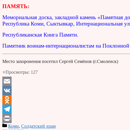
ПАМЯТЬ:
Мемориальная доска, закладной камень «Памятная д
Республика Коми, Сыктывкар, Интернациональная ули
Республиканская Книга Памяти.
Памятник воинам-интернационалистам на Поклонной 
Место захоронения посетил Сергей Семёнов (г.Смоленск)
⭐Просмотры:
127
Email
VK
Odnoklassniki
Telegram
Коми
,
Солдатский храм
Print