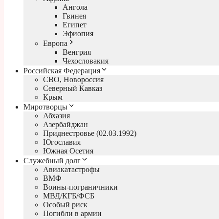
Ангола
Гвинея
Египет
Эфиопия
Европа
Венгрия
Чехословакия
Российская Федерация
СВО, Новороссия
Северный Кавказ
Крым
Миротворцы
Абхазия
Азербайджан
Приднестровье (02.03.1992)
Югославия
Южная Осетия
Служебный долг
Авиакатастрофы
ВМФ
Воины-пограничники
МВД/КГБ/ФСБ
Особый риск
Погибли в армии