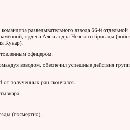
 командира разведывательного взвода 66-й отдельной
намённой, ордена Александра Невского бригады (войс
ия Кунар).
отовленным офицером.
командуя взводом, обеспечил успешные действия груп
84 от полученных ран скончался.
тывкара.
езды (посмертно).