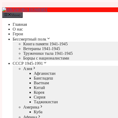
Перейти
к
содержимому
Меню
Главная
О нас
Герои
Бессмертный полк
Книга памяти 1941-1945
Ветераны 1941-1945
Труженики тыла 1941-1945
Борцы с националистами
СССР 1945-1991
Азия
Афганистан
Бангладеш
Вьетнам
Китай
Корея
Сирия
Таджикистан
Америка
Куба
Африка