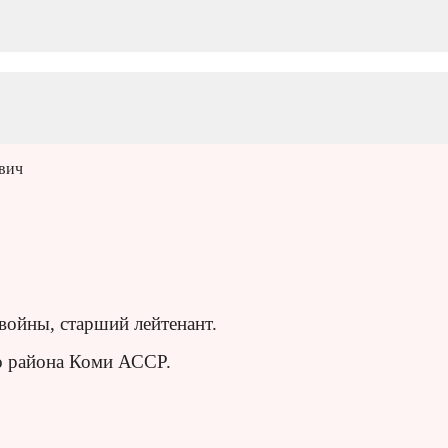
вич
войны, старший лейтенант.
го района Коми АССР.