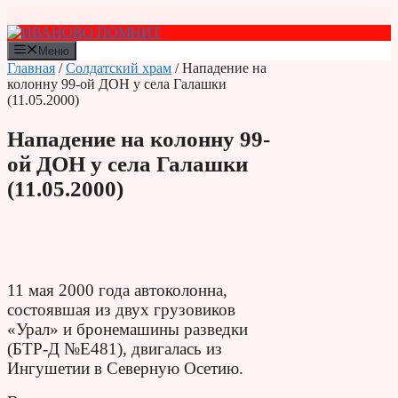
Перейти
к
содержимому
Меню
Главная
/
Солдатский храм
/ Нападение на
колонну 99-ой ДОН у села Галашки
(11.05.2000)
Нападение на колонну 99-
ой ДОН у села Галашки
(11.05.2000)
11 мая 2000 года автоколонна,
состоявшая из двух грузовиков
«Урал» и бронемашины разведки
(БТР-Д №Е481), двигалась из
Ингушетии в Северную Осетию.