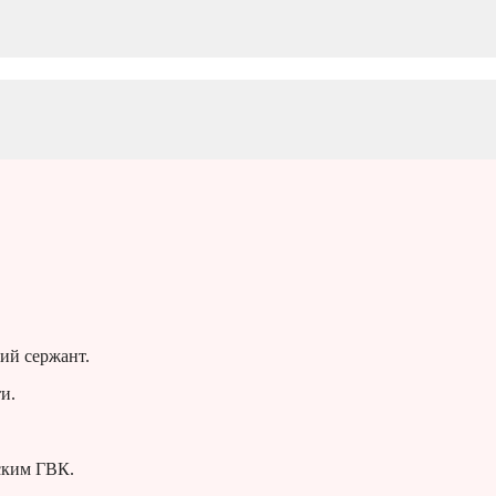
ий сержант.
и.
ским ГВК.