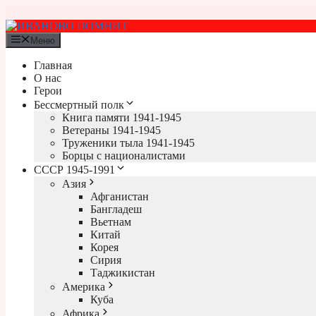
Перейти
к
содержимому
Меню
Главная
О нас
Герои
Бессмертный полк
Книга памяти 1941-1945
Ветераны 1941-1945
Труженики тыла 1941-1945
Борцы с националистами
СССР 1945-1991
Азия
Афганистан
Бангладеш
Вьетнам
Китай
Корея
Сирия
Таджикистан
Америка
Куба
Африка