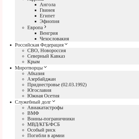
Ангола
Гвинея
Египет
Эфиопия
Европа
Венгрия
Чехословакия
Российская Федерация
СВО, Новороссия
Северный Кавказ
Крым
Миротворцы
Абхазия
Азербайджан
Приднестровье (02.03.1992)
Югославия
Южная Осетия
Служебный долг
Авиакатастрофы
ВМФ
Воины-пограничники
МВД/КГБ/ФСБ
Особый риск
Погибли в армии