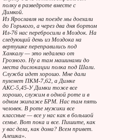
полку в разведроте вместе с
Димкой.
Из Ярославля на поезде мы доехали
до Горького, а через два дня бортом
Ил-76 нас перебросили в Моздок. На
следующий день из Моздока на
вертушке переправились под
Ханкалу — это недалеко от
Грозного. Ну а там машинами до
места дислокации полка под Шали.
Служба идет хорошо. Мне дали
пулемет ПКМ-7,62, а Димке
АКС-5,45-У Димки тоже все
хорошо, служим в одной роте и в
одном экипаже БРМ. Нас там пять
человек. В роте мужики все
классные — все у нас как в большой
семье. Вот пока и все. Пишите, как
у вас дела, как дома? Всем привет.
Алешка».