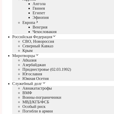
Ангола
Гвинея
Египет
Эфиопия
Европа
Венгрия
Чехословакия
Российская Федерация
СВО, Новороссия
Северный Кавказ
Крым
Миротворцы
Абхазия
Азербайджан
Приднестровье (02.03.1992)
Югославия
Южная Осетия
Служебный долг
Авиакатастрофы
ВМФ
Воины-пограничники
МВД/КГБ/ФСБ
Особый риск
Погибли в армии