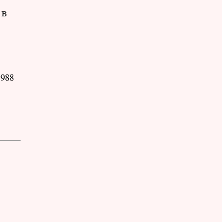
 в
988