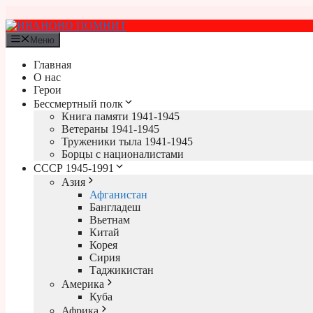
Перейти
к
содержимому
Меню
Главная
О нас
Герои
Бессмертный полк
Книга памяти 1941-1945
Ветераны 1941-1945
Труженики тыла 1941-1945
Борцы с националистами
СССР 1945-1991
Азия
Афганистан
Бангладеш
Вьетнам
Китай
Корея
Сирия
Таджикистан
Америка
Куба
Африка