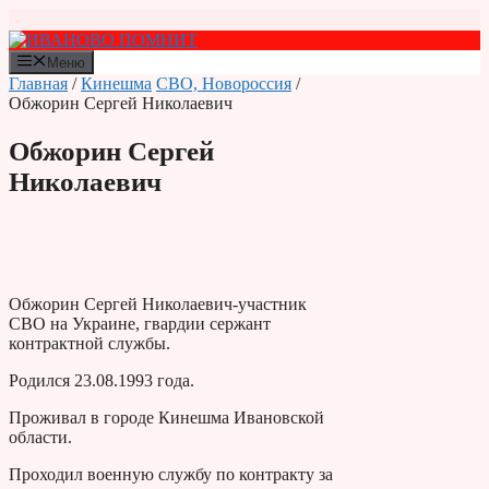
Перейти
к
содержимому
Меню
Главная
/
Кинешма
СВО, Новороссия
/
Обжорин Сергей Николаевич
Обжорин Сергей
Николаевич
Обжорин Сергей Николаевич-участник
СВО на Украине, гвардии сержант
контрактной службы.
Родился 23.08.1993 года.
Проживал в городе Кинешма Ивановской
области.
Проходил военную службу по контракту за