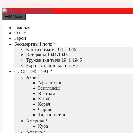
Перейти
к
содержимому
Меню
Главная
О нас
Герои
Бессмертный полк
Книга памяти 1941-1945
Ветераны 1941-1945
Труженики тыла 1941-1945
Борцы с националистами
СССР 1945-1991
Азия
Афганистан
Бангладеш
Вьетнам
Китай
Корея
Сирия
Таджикистан
Америка
Куба
Африка