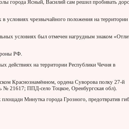
олы города Ясный, Василий сам решил пробивать доро
 в условиях чрезвычайного положения на территории
альных условиях был отмечен нагрудным знаком «Отл
ороны РФ.
вых действиях на территории Республики Чечня в
ском Краснознамённом, ордена Суворова полку 27-й
ть № 21617; ППД-село Тоцкое, Оренбургская обл).
 к площади Минутка города Грозного, предотвратив ги