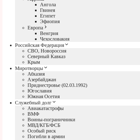
Ангола
Гвинея
Египет
Эфиопия
Европа
Венгрия
Чехословакия
Российская Федерация
СВО, Новороссия
Северный Кавказ
Крым
Миротворцы
Абхазия
Азербайджан
Приднестровье (02.03.1992)
Югославия
Южная Осетия
Служебный долг
Авиакатастрофы
ВМФ
Воины-пограничники
МВД/КГБ/ФСБ
Особый риск
Погибли в армии