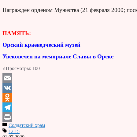
Награжден орденом Мужества (21 февраля 2000; посм
ПАМЯТЬ:
Орский краеведческий музей
Увековечен на мемориале Славы в Орске
⭐Просмотры:
100
Email
VK
Odnoklassniki
Telegram
Солдатский храм
Print
12.15
01.07.2020