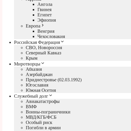
Ангола
Гвинея
Египет
Эфиопия
Европа
Венгрия
Чехословакия
Российская Федерация
СВО, Новороссия
Северный Кавказ
Крым
Миротворцы
Абхазия
Азербайджан
Приднестровье (02.03.1992)
Югославия
Южная Осетия
Служебный долг
Авиакатастрофы
ВМФ
Воины-пограничники
МВД/КГБ/ФСБ
Особый риск
Погибли в армии