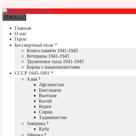
Перейти
к
содержимому
Меню
Главная
О нас
Герои
Бессмертный полк
Книга памяти 1941-1945
Ветераны 1941-1945
Труженики тыла 1941-1945
Борцы с националистами
СССР 1945-1991
Азия
Афганистан
Бангладеш
Вьетнам
Китай
Корея
Сирия
Таджикистан
Америка
Куба
Африка