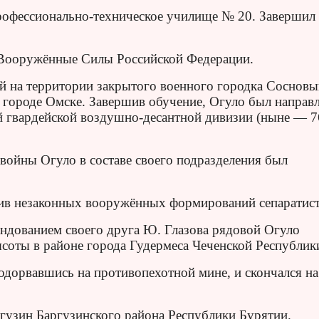
 профессионально-техническое училище № 20. Завершил
в Вооружённые Силы Российской Федерации.
й на территории закрытого военного городка Соснов
в городе Омске. Завершив обучение, Огуло был направл
й гвардейской воздушно-десантной дивизии (ныне — 7
войны Огуло в составе своего подразделения был
тив незаконных вооружённых формирований сепаратист
андованием своего друга Ю. Глазова рядовой Огуло
ысоты в районе города Гудермеса Чеченской Республик
подорвавшись на противопехотной мине, и скончался на
гузин Баргузинского района Республики Бурятии.