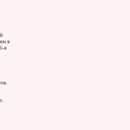
ый
ен в
6-я
ов.
и.