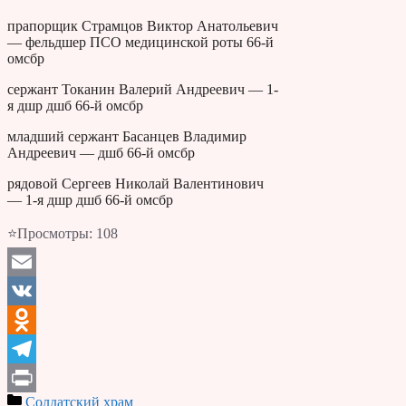
прапорщик Страмцов Виктор Анатольевич
— фельдшер ПСО медицинской роты 66-й
омсбр
сержант Токанин Валерий Андреевич — 1-
я дшр дшб 66-й омсбр
младший сержант Басанцев Владимир
Андреевич — дшб 66-й омсбр
рядовой Сергеев Николай Валентинович
— 1-я дшр дшб 66-й омсбр
⭐Просмотры:
108
Email
VK
Odnoklassniki
Telegram
Солдатский храм