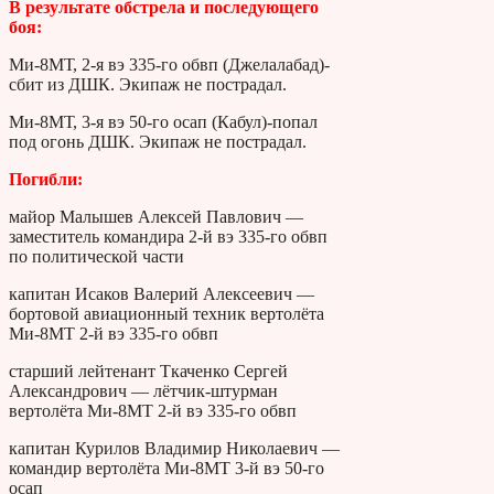
В результате обстрела и последующего
боя:
Ми-8МТ, 2-я вэ 335-го обвп (Джелалабад)-
сбит из ДШК. Экипаж не пострадал.
Ми-8МТ, 3-я вэ 50-го осап (Кабул)-попал
под огонь ДШК. Экипаж не пострадал.
Погибли:
майор Малышев Алексей Павлович —
заместитель командира 2-й вэ 335-го обвп
по политической части
капитан Исаков Валерий Алексеевич —
бортовой авиационный техник вертолёта
Ми-8МТ 2-й вэ 335-го обвп
старший лейтенант Ткаченко Сергей
Александрович — лётчик-штурман
вертолёта Ми-8МТ 2-й вэ 335-го обвп
капитан Курилов Владимир Николаевич —
командир вертолёта Ми-8МТ 3-й вэ 50-го
осап