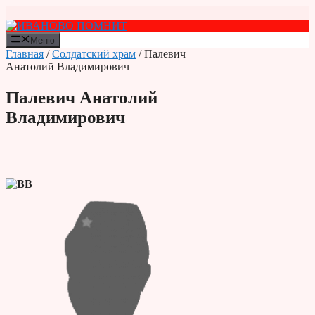
Перейти
к
содержимому
Меню
Главная
/
Солдатский храм
/ Палевич
Анатолий Владимирович
Палевич Анатолий
Владимирович