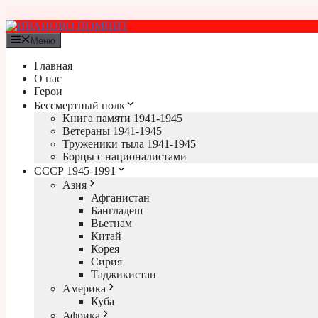
Перейти
к
содержимому
Меню
Главная
О нас
Герои
Бессмертный полк
Книга памяти 1941-1945
Ветераны 1941-1945
Труженики тыла 1941-1945
Борцы с националистами
СССР 1945-1991
Азия
Афганистан
Бангладеш
Вьетнам
Китай
Корея
Сирия
Таджикистан
Америка
Куба
Африка