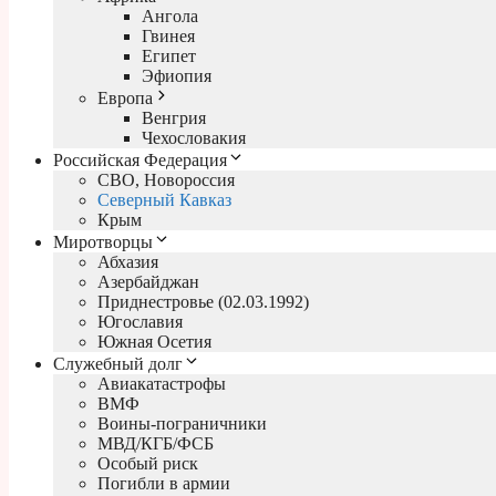
Ангола
Гвинея
Египет
Эфиопия
Европа
Венгрия
Чехословакия
Российская Федерация
СВО, Новороссия
Северный Кавказ
Крым
Миротворцы
Абхазия
Азербайджан
Приднестровье (02.03.1992)
Югославия
Южная Осетия
Служебный долг
Авиакатастрофы
ВМФ
Воины-пограничники
МВД/КГБ/ФСБ
Особый риск
Погибли в армии