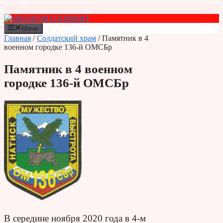
Перейти
к
содержимому
Меню
Главная
/
Солдатский храм
/ Памятник в 4
военном городке 136-й ОМСБр
Памятник в 4 военном
городке 136-й ОМСБр
В середине ноября 2020 года в 4-м