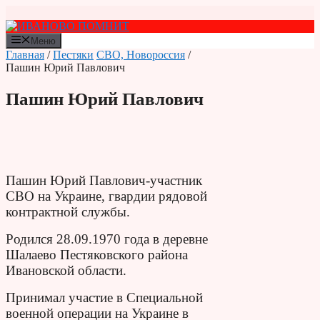
Перейти
к
содержимому
Меню
Главная
/
Пестяки
СВО, Новороссия
/
Пашин Юрий Павлович
Пашин Юрий Павлович
Пашин Юрий Павлович-участник
СВО на Украине, гвардии рядовой
контрактной службы.
Родился 28.09.1970 года в деревне
Шалаево Пестяковского района
Ивановской области.
Принимал участие в Специальной
военной операции на Украине в