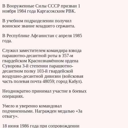
В Вооруженные Силы СССР призван 1
ноября 1984 года Каргасокским РВК.
В учебном подразделении получил
воинское звание младшего сержанта.
В Республике Афганистан с апреля 1985
года.
Служил заместителем командира взвода
парашютно-десантной роты в 357-м
гвардейском Краснознамённом ордена
Суворова 3-й степенни парашютно-
десантном полку 103-й гвардейской
воздушно-десантной дивизии (войсковая
часть полевая почта 48059; город Кабул).
Неоднократно принимал участие в боевых
операциях.
Умело и уверенно командовал
подчиненными. Награжден медалью «За
отвагу».
18 июня 1986 года при сопровождении