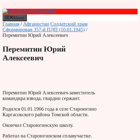
Перейти
к
содержимому
Меню
Главная
/
Афганистан
Солдатский храм
Сформирован 357-й ПДП (10.01.1945)
/
Перемитин Юрий Алексеевич
Перемитин Юрий
Алексеевич
Перемитин Юрий Алексеевич-заместитель
командира взвода, гвардии сержант.
Родился 01.01.1966 года в селе Староюгино
Каргасокского района Томской области.
Окончил Староюгинскую школу.
Работал на Староюгинском сплавучастке.