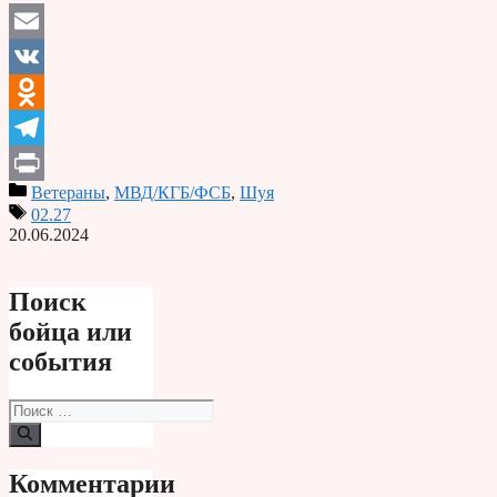
Email
VK
Odnoklassniki
Telegram
Ветераны
,
МВД/КГБ/ФСБ
,
Шуя
Print
02.27
20.06.2024
Поиск
бойца или
события
Поиск:
Комментарии