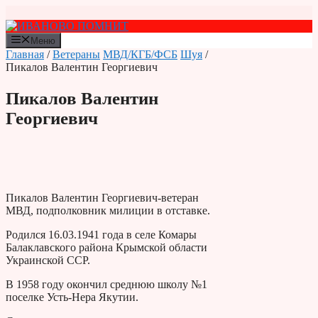
Перейти
к
содержимому
Меню
Главная
/
Ветераны
МВД/КГБ/ФСБ
Шуя
/
Пикалов Валентин Георгиевич
Пикалов Валентин
Георгиевич
Пикалов Валентин Георгиевич-ветеран
МВД, подполковник милиции в отставке.
Родился 16.03.1941 года в селе Комары
Балаклавского района Крымской области
Украинской ССР.
В 1958 году окончил среднюю школу №1
поселке Усть-Нера Якутии.